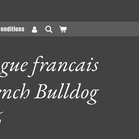
conditions
gue francais
ench Bulldog
6