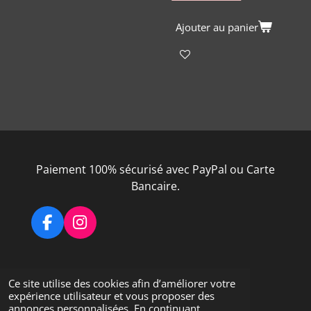
Ajouter au panier
Paiement 100% sécurisé avec PayPal ou Carte
Bancaire.
F
I
a
n
c
s
e
t
Ce site utilise des cookies afin d’améliorer votre
Partager
Épingler
b
a
expérience utilisateur et vous proposer des
o
g
© 2022 - 2026 MICK 3D PRINT
annonces personnalisées. En continuant