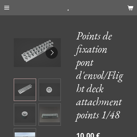
.
Passer
au
contenu
principal
Points de
fixation
pont
d'envol/Flig
ht deck
attachment
points 1/48
10,00 €