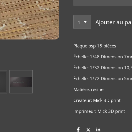
Ajouter au pa
Plaque psp 15 p
ièces
Échelle
:
1/48
Dimension 7
Échelle
:
1/32
Dimension 10
Échelle
:
1/72 Dimension 5
Matière
:
résine
Créateur: Mick 3D print
Imprimeur: Mick 3D print
P
P
P