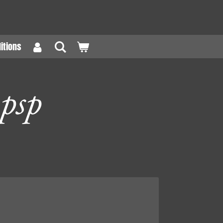
itions
psp