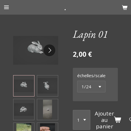
.
Passer
au
contenu
principal
Lapin 01
2,00 €
échelles/scale
Ajouter
au
panier