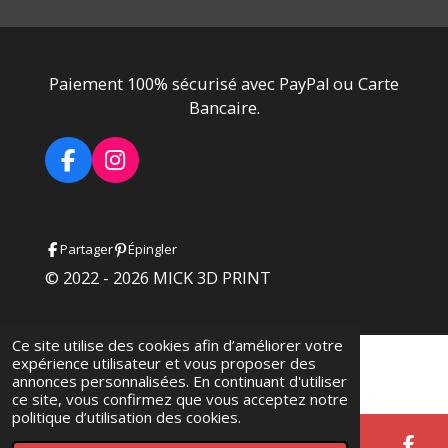
Paiement 100% sécurisé avec PayPal ou Carte
Bancaire.
F
I
a
n
c
s
e
t
Partager
Épingler
b
a
o
g
© 2022 - 2026 MICK 3D PRINT
o
r
k
a
m
Ce site utilise des cookies afin d’améliorer votre
expérience utilisateur et vous proposer des
annonces personnalisées. En continuant d'utiliser
ce site, vous confirmez que vous acceptez notre
politique d’utilisation des cookies.