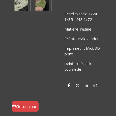
Échelle/scale 1/24
1/35 1/48 1/72
Matière
:
résine
Créateur:Alexander
Imprimeur : Mick 3D
print
peinture franck
cournede
P
P
P
P
a
a
a
a
r
r
r
r
t
t
t
t
a
a
a
a
g
g
g
g
Retour/back
e
e
e
e
r
r
r
r