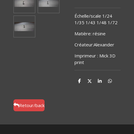
Échelle/scale 1/24
1/35 1/43 1/48 1/72
Matière
:
résine
Créateur:Alexander
Imprimeur : Mick 3D
print
P
P
P
P
a
a
a
a
r
r
r
r
t
t
t
t
a
a
a
a
g
g
g
g
Retour/back
e
e
e
e
r
r
r
r