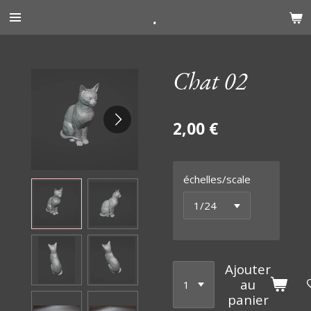
.
Passer
au
contenu
principal
Chat 02
2,00 €
échelles/scale
Ajouter
au
panier