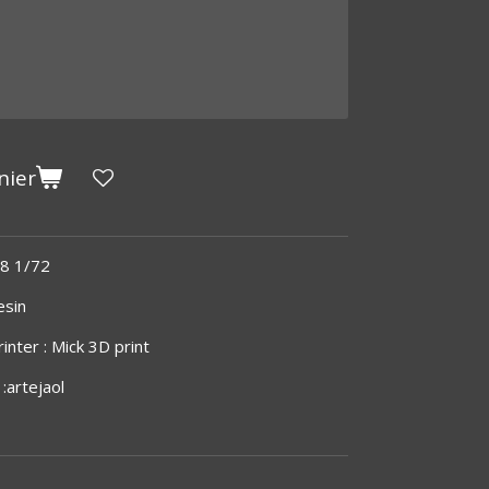
nier
48 1/72
esin
inter : Mick 3D print
 :artejaol