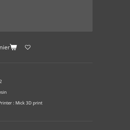
nier
2
esin
rinter : Mick 3D print