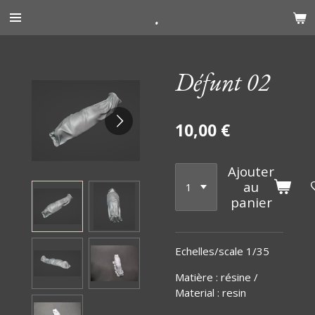
.
Passer
au
contenu
principal
Défunt 02
10,00 €
Ajouter
au
panier
Echelles/scale 1/35
Matière
:
résine /
Material : resin