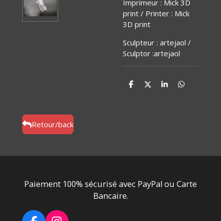
Imprimeur : Mick 3D
print / Printer : Mick
3D print
Sculpteur : artejaol /
Sculptor :artejaol
P
P
P
P
a
a
a
a
r
r
r
r
t
t
t
t
a
a
a
a
g
g
g
g
Retour/back
e
e
e
e
r
r
r
r
Paiement 100% sécurisé avec PayPal ou Carte
Bancaire.