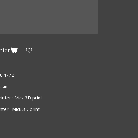
nier
48 1/72
esin
inter : Mick 3D print
inter : Mick 3D print