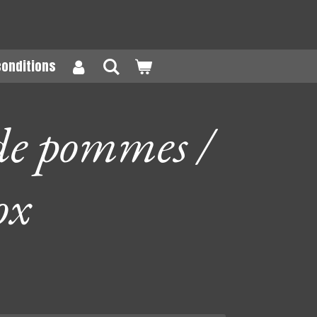
conditions
de pommes /
ox