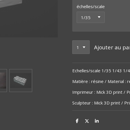
échelles/scale
Ajouter au pa
Echelles/scale 1/35 1/43 1/
Matière
:
résine / Material : r
Imprimeur : Mick 3D print / Pr
Sculpteur : Mick 3D print / Pr
P
P
P
a
a
a