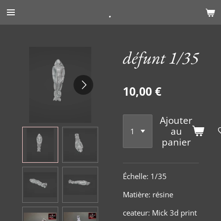
.
Passer
au
contenu
principal
défunt 1/35
10,00 €
Ajouter
au
panier
Échelle
:
1/35
Matière
:
résine
ceateur: Mick 3d print