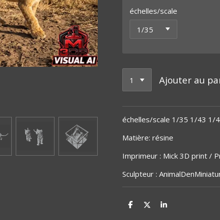
échelles/scale
Ajouter au pa
échelles/scale 1/35 1/43 1/
Matière
:
résine
Imprimeur : Mick 3D print / Pr
Sculpteur : AnimalDenMiniatu
P
P
P
a
a
a