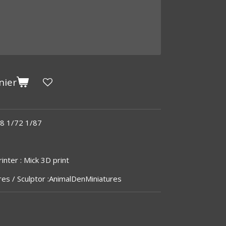
nier
48 1/72 1/87
inter : Mick 3D print
res / Sculptor :AnimalDenMiniatures