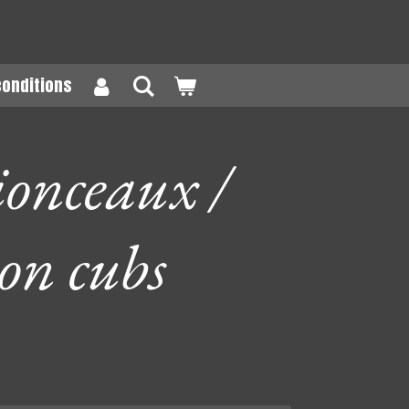
conditions
lionceaux /
ion cubs