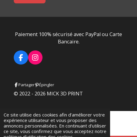
e
e
e
e
r
r
r
r
Paiement 100% sécurisé avec PayPal ou Carte
Bancaire.
F
I
a
n
c
s
e
t
Partager
Épingler
b
a
o
g
© 2022 - 2026 MICK 3D PRINT
o
r
k
a
m
Ce site utilise des cookies afin d’améliorer votre
expérience utilisateur et vous proposer des
annonces personnalisées. En continuant d'utiliser
ce site, vous confirmez que vous acceptez notre
politique d’utilisation des cookies.