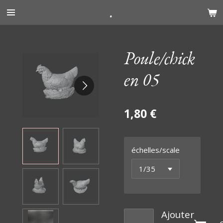
.
Passer
au
contenu
principal
Poule/chick
en 05
1,80 €
échelles/scale
Ajouter