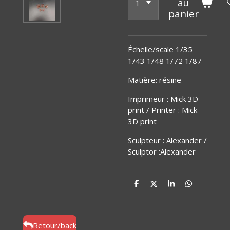
au
panier
Échelle/scale 1/35
1/43 1/48 1/72 1/87
Matière
:
résine
Imprimeur : Mick 3D
print / Printer : Mick
3D print
Sculpteur : Alexander /
Sculptor :Alexander
P
P
P
P
a
a
a
a
r
r
r
r
t
t
t
t
a
a
a
a
g
g
g
g
Retour/back