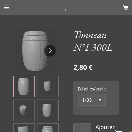
.
Passer
au
contenu
principal
Tonneau
N°1 300L
2,80 €
Echelles/scale
Ajouter