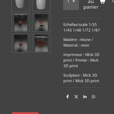
au
panier
Echelles/scale 1/35
1/43 1/48 1/72 1/87
Matière
:
résine /
Material : resin
Imprimeur : Mick 3D
print / Printer : Mick
3D print
Sculpteur : Mick 3D
print / Mick 3D print
P
P
P
P
a
a
a
a
r
r
r
r
t
t
t
t
a
a
a
a