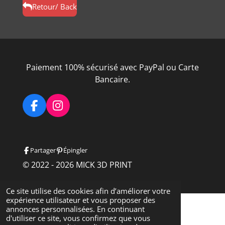
g
g
g
g
Retour/ Back
e
e
e
e
r
r
r
r
Paiement 100% sécurisé avec PayPal ou Carte
Bancaire.
F
I
a
n
c
s
e
t
Partager
Épingler
b
a
o
g
© 2022 - 2026 MICK 3D PRINT
o
r
k
a
Ce site utilise des cookies afin d’améliorer votre
m
expérience utilisateur et vous proposer des
annonces personnalisées. En continuant
d'utiliser ce site, vous confirmez que vous