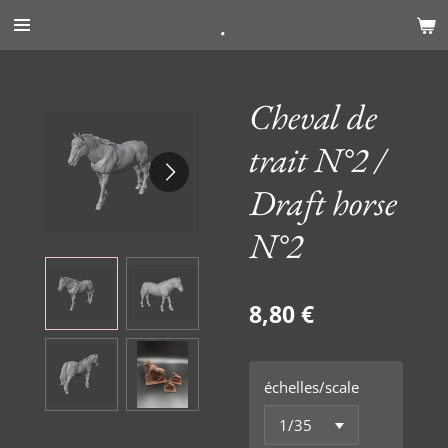
.
Passer
au
contenu
principal
Cheval de
trait N°2 /
Draft horse
N°2
8,80 €
échelles/scale