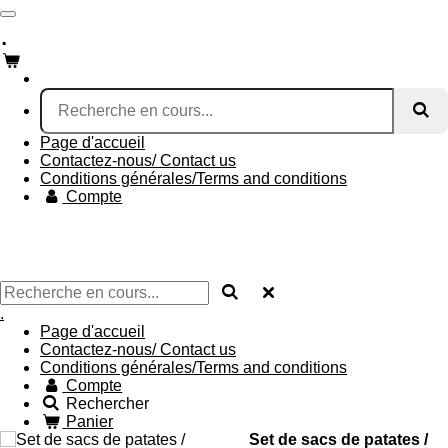
Passer
.
au
contenu
principal
Page d'accueil
Contactez-nous/ Contact us
Conditions générales/Terms and conditions
Compte
.
Page d'accueil
Contactez-nous/ Contact us
Conditions générales/Terms and conditions
Compte
Rechercher
Panier
Set de sacs de patates /