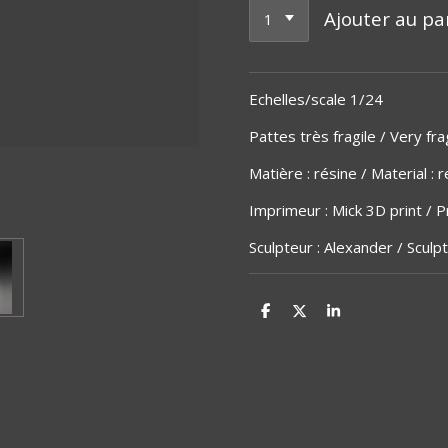
Ajouter au pa
Echelles/scale 1/24
Pattes très fragile / Very fr
Matière
:
résine / Material : r
Imprimeur : Mick 3D print / Pr
Sculpteur : Alexander / Sculp
P
P
P
a
a
a
r
r
r
t
t
t
a
a
a
g
g
g
e
e
e
r
r
r