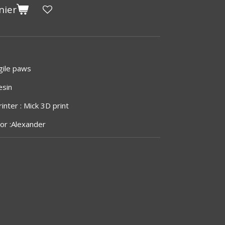
nier
agile paws
esin
inter : Mick 3D print
tor :Alexander