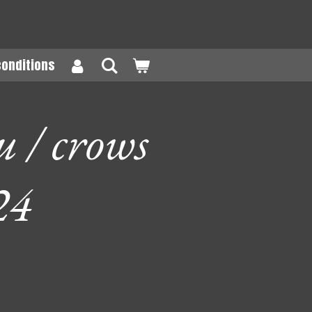
conditions
 / crows
24