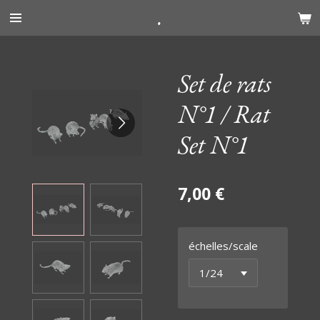
.
Passer
au
contenu
principal
Set de rats
N°1 / Rat
Set N°1
7,00 €
échelles/scale