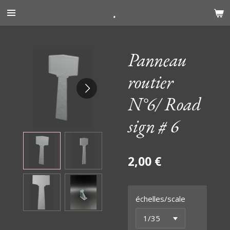
.
Passer
au
contenu
principal
Panneau
routier
N°6/ Road
sign # 6
2,00 €
échelles/scale