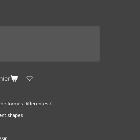
nier
 de formes differentes /
rent shapes
esin