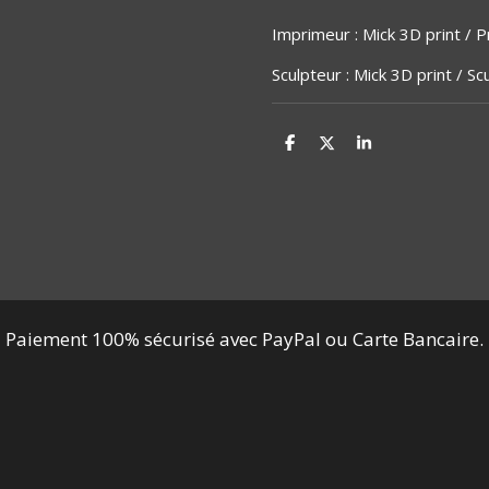
Imprimeur : Mick 3D print / Pr
Sculpteur : Mick 3D print / Sc
P
P
P
a
a
a
r
r
r
t
t
t
a
a
a
g
g
g
e
e
e
r
r
r
Paiement 100% sécurisé avec PayPal ou Carte Bancaire.