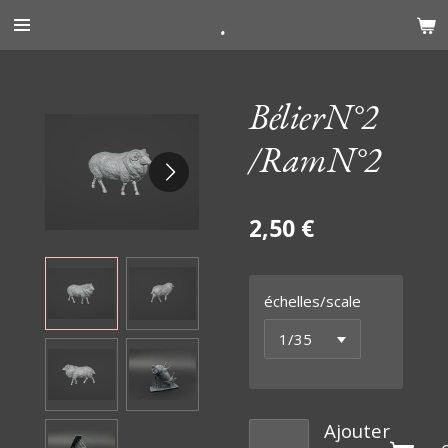
.
Passer
au
contenu
principal
BélierN°2
/RamN°2
2,50 €
échelles/scale
Ajouter