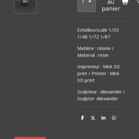
au
panier
Echelles/scale 1/35
1/48 1/72 1/87
Matière
:
résine /
Material : resin
Imprimeur : Mick 3D
print / Printer : Mick
3D print
Sculpteur : Alexander /
Sculptor :Alexander
P
P
P
P
a
a
a
a
r
r
r
r
t
t
t
t
a
a
a
a