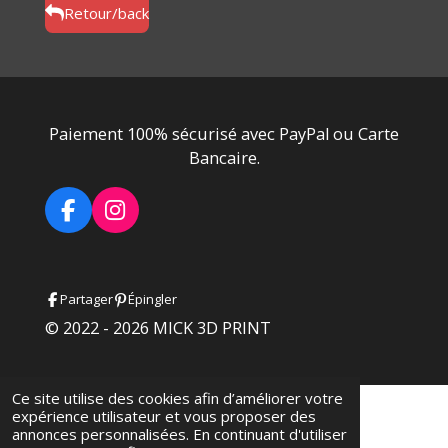
g
g
g
g
Retour/back
e
e
e
e
r
r
r
r
Paiement 100% sécurisé avec PayPal ou Carte
Bancaire.
F
I
a
n
c
s
e
t
Partager
Épingler
b
a
o
g
© 2022 - 2026 MICK 3D PRINT
o
r
k
a
m
Ce site utilise des cookies afin d’améliorer votre
expérience utilisateur et vous proposer des
annonces personnalisées. En continuant d'utiliser