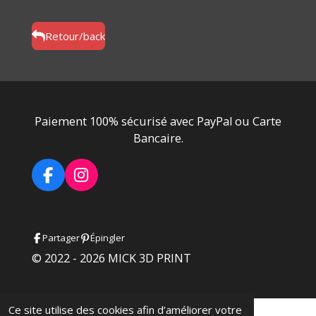
r
r
r
r
t
t
t
t
a
a
a
a
g
g
g
g
Retour/back
e
e
e
e
r
r
r
r
Paiement 100% sécurisé avec PayPal ou Carte
Bancaire.
F
I
a
n
c
s
e
t
Partager
Épingler
b
a
o
g
© 2022 - 2026 MICK 3D PRINT
o
r
k
a
m
Ce site utilise des cookies afin d’améliorer votre