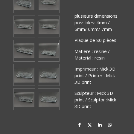
plusieurs dimensions
possibles: 4mm /
5mm/ 6mm/ 7mm
Plaque de 80 pièces
Matière
:
résine /
Material : resin
Imprimeur : Mick 3D
print / Printer : Mick
3D print
Sculpteur : Mick 3D
print / Sculptor :Mick
3D print
P
P
P
P
a
a
a
a