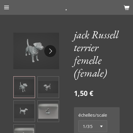
.
Passer
au
contenu
principal
jack Russell
terrier
femelle
(female)
1,50 €
échelles/scale