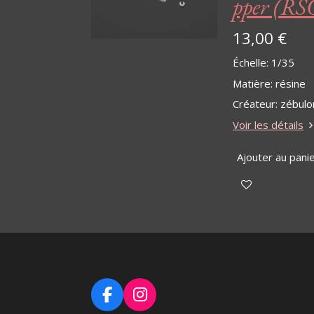
pper (RS
13,00 €
Échelle
:
1/35
Matière
:
résine
Créateur: zébulo
Voir les détails
Ajouter au pani
F
I