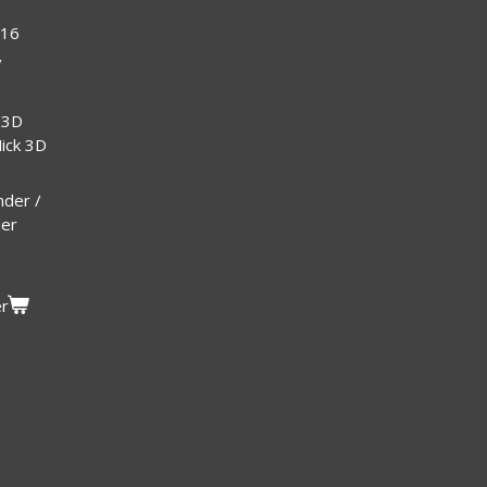
/16
/
 3D
Mick 3D
nder /
der
er