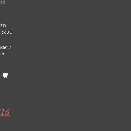
/16
/
 3D
Mick 3D
nder /
der
er
/16