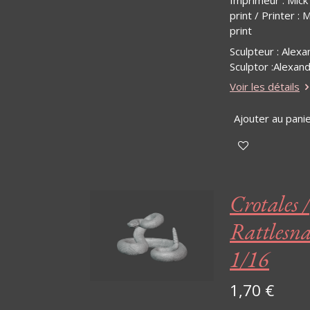
Imprimeur : Mick
print / Printer : 
print
Sculpteur : Alexa
Sculptor :Alexan
Voir les détails
Ajouter au pani
Crotales /
Rattlesna
1/16
1,70 €