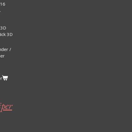
/16
/
 3D
Mick 3D
nder /
der
er
iper