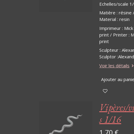
Echelles/scale 1
Matière
:
résine 
Material : resin
Imprimeur : Mick
print / Printer : 
print
Sculpteur : Alexa
Sculptor :Alexan
Voir les détails
Ajouter au pani
Vipères/v
s 1/16
1,70 €