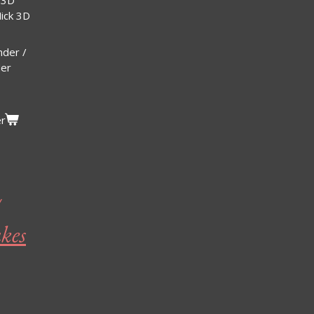
 3D
Mick 3D
nder /
der
er
kes